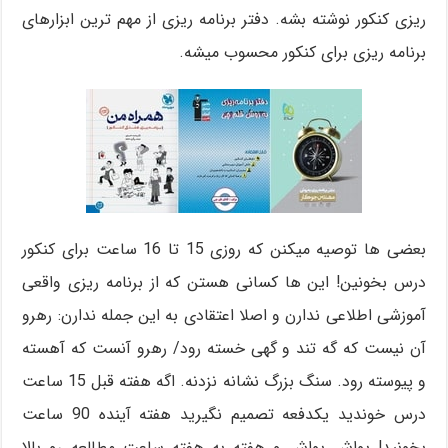
ریزی کنکور نوشته بشه. دفتر برنامه ریزی از مهم ترین ابزارهای
برنامه ریزی برای کنکور محسوب میشه.
بعضی ها توصیه میکنن که روزی 15 تا 16 ساعت برای کنکور
درس بخونین! این ها کسانی هستن که از برنامه ریزی واقعی
آموزشی اطلاعی ندارن و اصلا اعتقادی به این جمله ندارن: رهرو
آن نیست که گه تند و گهی خسته رود/ رهرو آنست که آهسته
و پیوسته رود. سنگ بزرگ نشانه نزدنه. اگه هفته قبل 15 ساعت
درس خوندید یکدفعه تصمیم نگیرید هفته آینده 90 ساعت
بخونید! یواش یواش و هفته به هفته ساعت مطالعه رو بالا