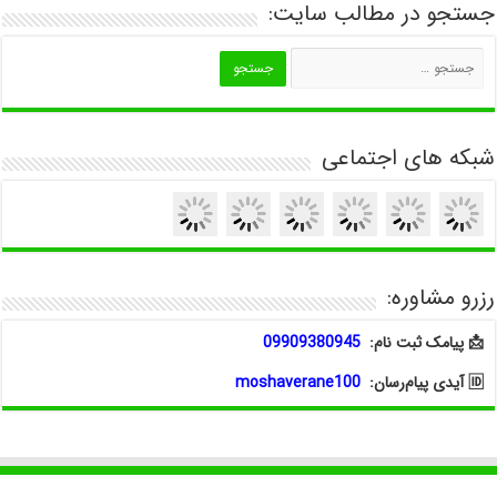
جستجو در مطالب سایت:
شبکه های اجتماعی
رزرو مشاوره:
📩 پیامک ثبت نام:
09909380945
🆔 آیدی پیام‌رسان:
moshaverane100