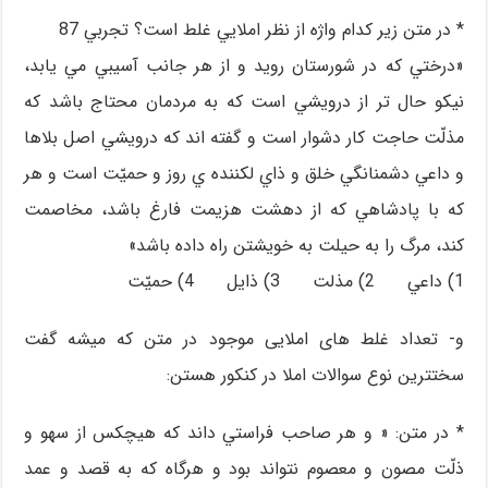
* در متن زير كدام واژه از نظر املايي غلط است؟ تجربي 87
«درختي كه در شورستان رويد و از هر جانب آسيبي مي يابد،
نيكو حال تر از درويشي است كه به مردمان محتاج باشد كه
مذلّت حاجت كار دشوار است و گفته اند كه درويشي اصل بلاها
و داعي دشمنانگي خلق و ذاي لكننده ي روز و حميّت است و هر
كه با پادشاهي كه از دهشت هزيمت فارغ باشد، مخاصمت
كند، مرگ را به حيلت به خويشتن راه داده باشد»
1) داعي 2) مذلت 3) ذايل 4) حميّت
و- تعداد غلط های املایی موجود در متن که میشه گفت
سختترین نوع سوالات املا در کنکور هستن:
* در متن: « و هر صاحب فراستي داند كه هيچكس از سهو و
ذلّت مصون و معصوم نتواند بود و هرگاه كه به قصد و عمد