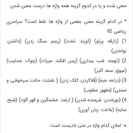
معنی شده و یا در کدوم گزینه همه واژه ها درست معنی شدن:
* در کدام گزینه معنی بعضی از واژه ها غلط است؟ سراسری
ریاضی 92
1) (بارقه: پرتو) (اورند: تخت) (رجم: سنگ زدن) (داشتن:
نواختن)
2) (تهجد: شب بیداری) (پس افکند: میراث) (چوک: عندلیب)
(عیوق: سعد اکبر)
3) (دراعه: جبه) (قلاکردن: کلک زدن) ( نشئت: حالت سرخوشی و
مستی) (مقهور: مغلوب)
4) (بورشدن: شرمنده شدن) ( ارغند: خشمگین و قهر آلود) (شبح:
سایه) (بلاغت: زبان آوری)
ه- املای کدام واژه در متن نادرست است: