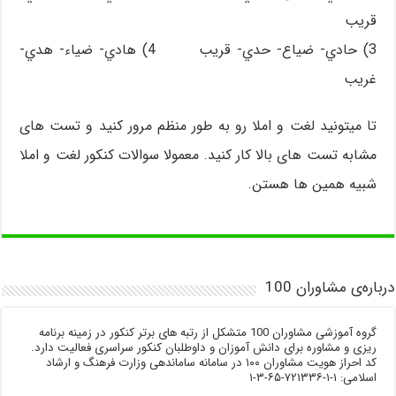
قريب
3) حادي- ضياع- حدي- قريب 4) هادي- ضياء- هدي-
غريب
تا میتونید لغت و املا رو به طور منظم مرور کنید و تست های
مشابه تست های بالا کار کنید. معمولا سوالات کنکور لغت و املا
شبیه همین ها هستن.
درباره‌ی مشاوران 100
گروه آموزشی مشاوران 100 متشکل از رتبه های برتر کنکور در زمینه برنامه
ریزی و مشاوره برای دانش آموزان و داوطلبان کنکور سراسری فعالیت دارد.
کد احراز هویت مشاوران ۱۰۰ در سامانه ساماندهی وزارت فرهنگ و ارشاد
اسلامی: ۱-۱-۷۲۱۳۳۶-۶۵-۳-۱