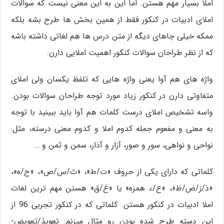
املا بسیار مهم هستن. اما این به این معنی نیست که سوالات
املای ادبیات در کنکور فقط از همین بخش ها طرح بشه بلکه
ممکه خیلی جاهای دیگه از متن درس ها هم لغاتی داشته باشه
که از نظر طراحان سوالات کنکور اهمیت املایی دارن.
واژه های هم آوا یعنی واژه هایی که تلفظ یکسان ولی املای
متفاوتی دارن در کنکور زیاد مورد توجه طراحان سوالات بودن.
واسه تشخیص املای درست کلمات هم آوا باید ببینید با توجه
به معنی و مفعوم جمله کدوم املا و کدوم معنی درسته، مثل:
نواحی و نواهی، سور و صور، آزار و آذار، سمن و ثمن و …
کلماتی که دارای یکی از حروف «ت/ط»، «ث/س/ص»، «ح/ه»،
«ذ/ز/ض/ظ»، «ع/ء همزه» یا «غ/ق» هستن مهم ترین لغات
املا ادبیات در کنکور هستن. کلماتی که در کنکور تجربی 96 از
این دسته طرح شده بودن رو مثال میزنم: تعویذ/تعویض-