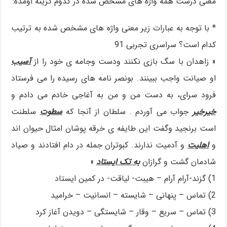
معنی درست همه واژه های مشخص شده در کدوم گزینه اومده:
* با توجه به عبارات زیر معنی واژه های مشخص شده به ترتیب
کدام است؟ سراسری تجربی 91
« زاهدان با سگ بازی نکنند ودست وجامه ی خود را از
آسیب
او صیانت واجب ببینند. بونصر نامه های رسیده را می فرستاد
فرود سرای، به دست من و من به آغاجی خادم می دادم و
خیرخیر
جواب می آوردم . سلطان از آنجا که
سطوت
سلطنت
است برنجید وگفت این طایفه ی خرقه پوشان امثال حیوان اند
و
اهلیت
و آدمیت ندارند. کبوتران جمله در دام افتادند و صیاد
شادمان گشت و گرازان
به تک ایستاد
»
1) گزند-آرام آرام – هیبت- لیاقت- در کمین ایستاد
2) تماس – پنهانی – شایسته – انسانیت – خرامید
3) تماس – سریع – وقار – شایستگی – دویدن آغاز کرد