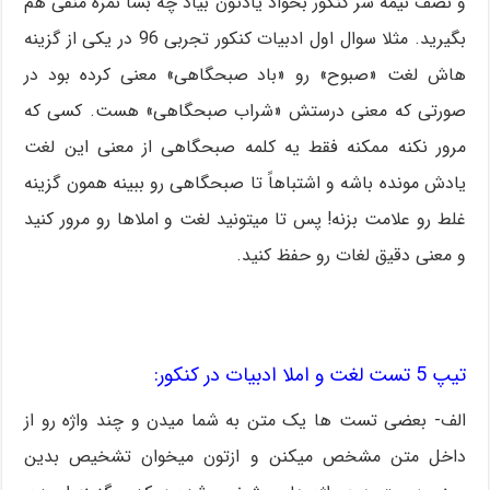
و نصف نیمه سر کنکور بخواد یادتون بیاد چه بسا نمره منفی هم
بگیرید. مثلا سوال اول ادبیات کنکور تجربی 96 در یکی از گزینه
هاش لغت «صبوح» رو «باد صبحگاهی» معنی کرده بود در
صورتی که معنی درستش «شراب صبحگاهی» هست. کسی که
مرور نکنه ممکنه فقط یه کلمه صبحگاهی از معنی این لغت
یادش مونده باشه و اشتباهاً تا صبحگاهی رو ببینه همون گزینه
غلط رو علامت بزنه! پس تا میتونید لغت و املاها رو مرور کنید
و معنی دقیق لغات رو حفظ کنید.
تیپ 5 تست لغت و املا ادبیات در کنکور:
الف- بعضی تست ها یک متن به شما میدن و چند واژه رو از
داخل متن مشخص میکنن و ازتون میخوان تشخیص بدین