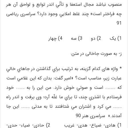
منصوب نباشد مجال استعفا و تأنّي اندر توابع و لواحق آن هر
چه فراختر است» چند غلط املايي وجود دارد؟ سراسری ریاضی
91
1) یک 2) دو 3) سه 4) چهار
ز- به صورت جاخالی در متن:
* واژه های کدام گزینه، به ترتيب براي گذاشتن در جاهاي خالي
عبارت زير، مناسب است؟ «امير گفت: بدان كه اين غلامي است
كه ………. است و صوتي خوش دارد. من اين را به …….. خود
فرستادم با اشتري چند، تا براي ما غلّه آرد؛ وی برفت و اندر راه
……… مي كرد و اشتران مي شتافتند تا به مدتی ……… اين جا
آمدند.» سراسری هنر 90
1) هادي- ضياع- هدي- غريب 2) حادي- ضياء- حدي-