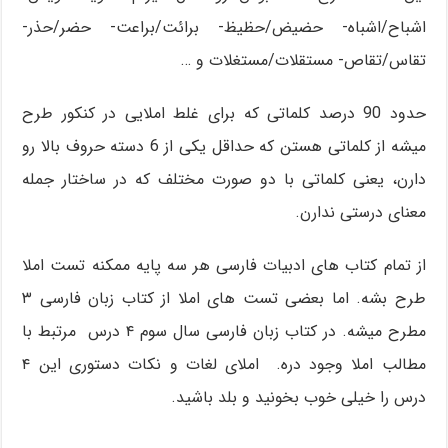
اشباح/اشباه- حضیض/حظیظ- برائت/براعت- حضر/حذر-
تقاس/تقاص- مستقلات/مستغلات و …
حدود 90 درصد کلماتی که براى غلط املایى در کنکور طرح
میشه از کلماتی هستن که حداقل یکی از 6 دسته حروف بالا رو
دارن، یعنی کلماتی با دو صورت مختلف که در ساختار جمله
معناى درستی ندارن.
از تمام کتاب های ادبیات فارسی هر سه پایه ممکنه تست املا
طرح بشه. اما بعضی تست های املا از کتاب زبان فارسی ۳
مطرح میشه. در کتاب زبان فارسی سال سوم ۴ درس مرتبط با
مطالب املا وجود دره. املای لغات و نکات دستورى این ۴
درس را خیلی خوب بخونید و بلد باشید.