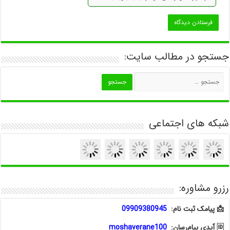
جستجو در مطالب سایت:
شبکه های اجتماعی
رزرو مشاوره:
📩 پیامک ثبت نام:
09909380945
🆔 آیدی پیام‌رسان:
moshaverane100