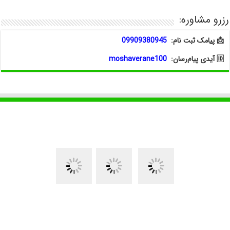
رزرو مشاوره:
📩 پیامک ثبت نام:
09909380945
🆔 آیدی پیام‌رسان:
moshaverane100