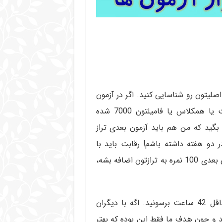
صلیتون رو شناسایی کنید. اگر در آزمون
آزمایشی قبلی تراز شما حدود 6000 شده و تراز دوست یا همکلاس یا فامیلتون 7000 شده
بگید که من هم باید آزمون بعدی تراز
1 نمره افزارش تراز در دو هفته داشته باشم! رقابت باید با
خودتون باشه نه با دیگران، یعنی حداقل سعی کنید آزمون بعدی 100 نمره به ترازتون اضافه بشه،
اگر این هفته 40 ساعت درس خوندید هفته بعد به حداقل 42 ساعت برسونید. اگه با دیگران
ند و چون هدف ما فقط این بوده که بهتر