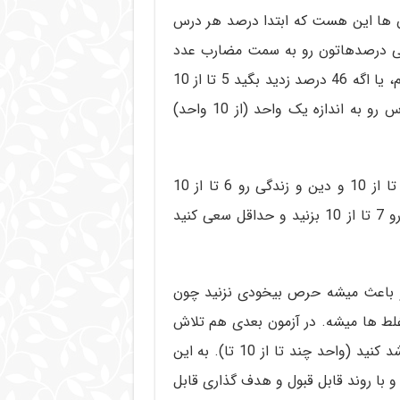
ون ها این هست که ابتدا درصد هر درس
10 تا در نظر بگیرید یعنی درصدهاتون رو به سمت مضارب عدد
10 گرد کنید مثلا اگر 43 درصد زدید بگید 4 تا از 10 تا زدم، یا اگه 46 درصد زدید بگید 5 تا از 10
تا زدم. سعی کنید به همین ترتیب در هر آزمون 2 تا درس رو به اندازه یک واحد (از 10 واحد)
به عنوان مثال، اگر در آخرین آزمون زیست شناسی رو 5 تا از 10 و دین و زندگی رو 6 تا از 10
زدید، آزمون بعدی زیست رو 6 تا از 10 و دین و زندگی رو 7 تا از 10 بزنید و حداقل سعی کنید
 باعث میشه حرص بیخودی نزنید چون
لط ها میشه. در آزمون بعدی هم تلاش
کنید دو درس رو یک واحد اضافه کنید و در همین حد رشد کنید (واحد چند تا از 10 تا). به این
 با روند قابل قبول و هدف گذاری قابل