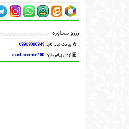
رزرو مشاوره:
📩 پیامک ثبت نام:
09909380945
🆔 آیدی پیام‌رسان:
moshaverane100