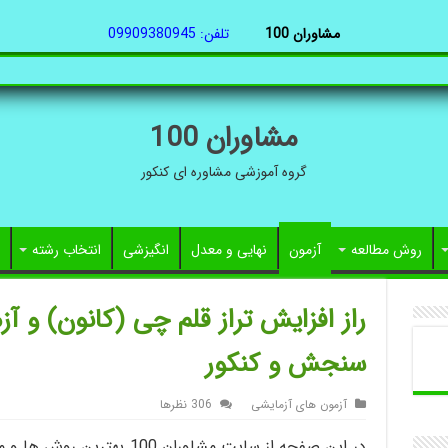
مشاوران 100
تلفن: 09909380945
مشاوران 100
گروه آموزشی مشاوره ای کنکور
روش مطالعه
آزمون
نهایی و معدل
انگیزشی
انتخاب رشته
راز افزایش تراز قلم چی (کانون) و آز
سنجش و کنکور
آزمون های آزمایشی
306 نظرها
در این صفحه از سایت مشاوران 00