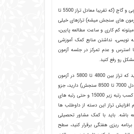
: ترازهای بین 4000 تا 4800 در آزمون های قلم چی و گاج (که تقریبا معادل تراز 5500 تا
آزمون های گزینه دو و معادل تراز 6000 تا 7000 آزمون های سنجش میشه) ترازهای خیلی
یتونه کم کاری و ساعت مطالعه پایین،
ه نویسی، نداشتن منابع کمک آموزشی
 استرس و عدم تمرکز در جلسه آزمون
مشکل رو رفع کنید.
: اگر جزو دانش آموزها یا داوطلب هایی هستید که تراز بین 4800 تا 5800 در آزمون
های کانون یا گاج (معادل 6500 تا 7500 گزینه دو و معادل 7000 تا 8500 سنجش) دارید، جزو
داوطلب های متوسط و متوسط رو به بالا هستید و امید کسب رتبه زیر 15000 و حتی رتبه های
یل عدم افزایش تراز این دسته از داوطلب ها
ه باشه. باید با کمک مشاور تحصیلی
نامه ریزی هفتگی برقرار کنید، سطح