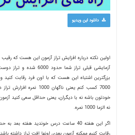
y
V
دانلود این ویدیو
i
d
اولین نکته درباره افزایش تراز آزمون این هست که رقیب ا
e
o
بزرگترین اشتباه این هست که با اون فرد رقابت کنید و 
7000 کسب کنم یعنی ناگهان 000
نه الزما 1000 نمره.
رقابت کنیم ممکنه آزمون بعدی اونها افت تراز داشته باش