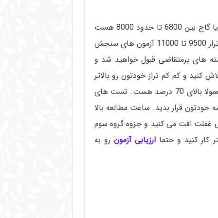
: در صورتی که تراز شما در آزمون های قلمچی یا گاج بین 6800 تا حدود 8000 هست
(معادل تراز 8500 تا 9500 آزمون های گزینه دو و معادل تراز 9500 تا 11000 آزمون های سنجش
شته های پرمتقاضی قبول خواهید شد و
اش کنید و کم کم تراز خودتون رو بالاتر
ببرید. میانگین درصدهای شما در آزمون های آزمایشی معمولا بالای 70 درصد هست. تست های
ه خودتون قرار بدید. ساعت مطالعه بالا
 غفلت افت می کنید و جزوه گروه سوم
کار کنید و حتما
ارزیابی آزمون
رو به