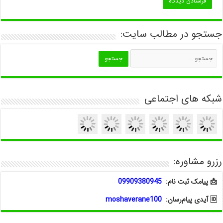
جستجو در مطالب سایت:
شبکه های اجتماعی
رزرو مشاوره:
📩 پیامک ثبت نام:
09909380945
🆔 آیدی پیام‌رسان:
moshaverane100