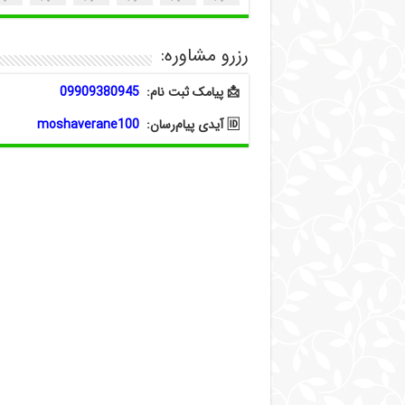
رزرو مشاوره:
📩 پیامک ثبت نام:
09909380945
🆔 آیدی پیام‌رسان:
moshaverane100