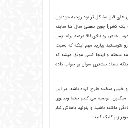
 های قبل مشکل تر بود روحیه خودتون
 یک کشور! چون بعضی سال ها سابقه
داشته که هیچکس در کل کشور حتی رتبه 1 نتونسته یک درس خاص رو بالای 90 درصد بزنه. پس
 نتونستید بیارید مهم اینکه که نسبت
همه سخته و اینجا کسی موفق میشه که
نکه تعداد بیشتری سوال رو جواب داده
و خیلی سخت طرح کرده باشه. در این
 میگیرن. توصیه می کنیم حتما ویدیوی
آمادگی داشته باشید و بتونید باهاش کنار
یر زیر کلیک کنید: