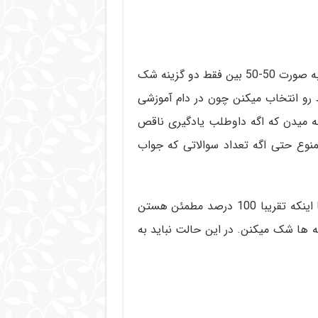
به هیچ وجه هیچ سوالی رو شانسی جواب ندید حتی اگه به صورت 50-50 بین فقط دو گزینه شک
ط رو انتخاب میکنن چون در دام آموزشی
ئه میدن که اگه داوطلب یادگیری ناقص
نوع حتی اگه تعداد سوالاتی که جواب
البته بعضی داوطلب ها وسواس شدیدی دارن و گاهی با اینکه تقریبا 100 درصد مطمئن هستن
 ها شک میکنن. در این حالت نباید به