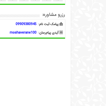
رزرو مشاوره:
📩 پیامک ثبت نام:
09909380945
🆔 آیدی پیام‌رسان:
moshaverane100