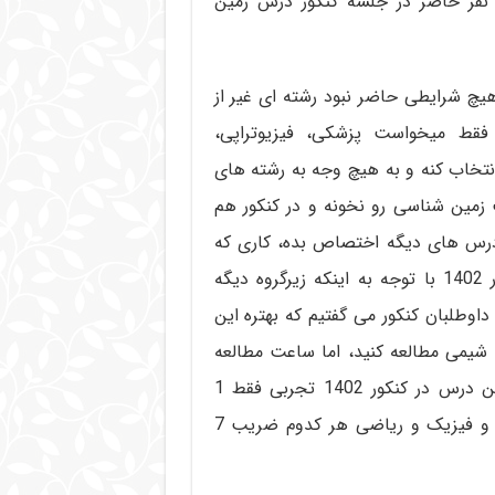
بی 94 فقط حدود 8200 نفر از 451 هزار نفر حاضر در جلسه کنکور درس زمین
اگر کسی تحت هیچ شرایطی حاضر نبود رشته ای غیر از
نی فقط و فقط میخواست پزشکی، فیزیوتراپی،
ی، پرستاری و یا بقیه رشته های زیرگروه 1 رو انتخاب کنه و به هیچ وجه به رشته های
 زمین شناسی رو نخونه و در کنکور هم
درس های دیگه اختصاص بده، کاری که
خیلی از رتبه های خوب هم انجام میدادن. اما در کنکور 1402 با توجه به اینکه زیرگروه دیگه
 1 در کنکور داشت به داوطلبان کنکور می گفتیم که بهتره این
یمی مطالعه کنید، اما ساعت مطالعه
کمتری به زمین شناسی اختصاصی بدید چون ضریب این درس در کنکور 1402 تجربی فقط 1
هست، در حالیکه زیست زیست شناسی 12 و شیمی 9 و فیزیک و ریاضی هر کدوم ضریب 7