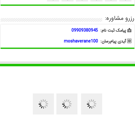
رزرو مشاوره:
📩 پیامک ثبت نام:
09909380945
🆔 آیدی پیام‌رسان:
moshaverane100