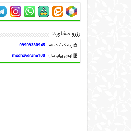
رزرو مشاوره:
📩 پیامک ثبت نام:
09909380945
🆔 آیدی پیام‌رسان:
moshaverane100