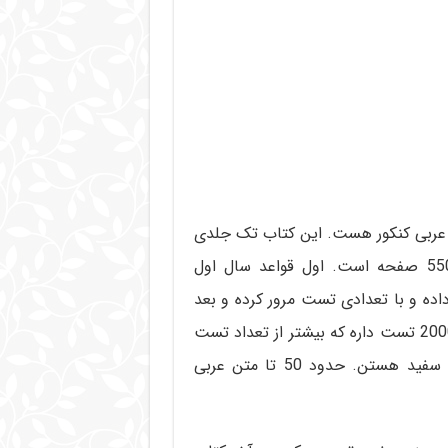
ی عربی کنکور هست. این کتاب تک جلدی
نوشته آقای علی فیلی و حجمش در چاپ 96 حدود 550 صفحه است. اول قواعد سال اول
صه توضیح داده و با تعدادی تست مرور کرده و بعد
درس به درس پیش رفته و واسه عربی 2 و 3 هم حدود 2000 تست داره که بیشتر از تعداد تست
های خیلی سبز اما کمتر از تعداد تست های کتاب گاج سفید هستن. حدود 50 تا متن عربی