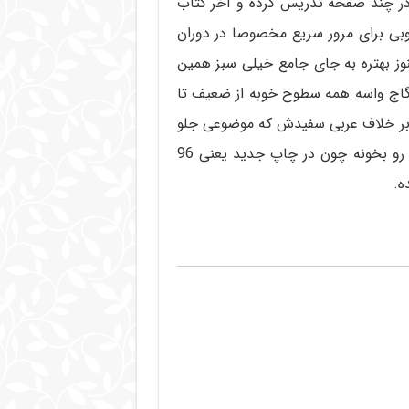
در چند صفحه تدریس کرده و آخر کتاب
ی برای مرور سریع مخصوصا در دوران
وز بهتره به جای جامع خیلی سبز همین
 گاج واسه همه سطوح خوبه از ضعیف تا
(بر خلاف عربی سفیدش که موضوعی جلو
رفته). اگه کسی چاپ 95 این کتاب رو داره میتونه همون رو بخونه چون در چاپ جدید یعنی 96