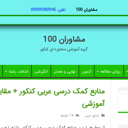
مشاوران 100
تلفن: 09909380945
مشاوران 100
گروه آموزشی مشاوره ای کنکور
روش مطالعه
آزمون
نهایی و معدل
انگیزشی
انتخاب رشته
منابع کمک درسی عربی کنکور + مق
آموزشی
منابع عربی
74 نظرها
از مطرح ترین منابع کمک درسی عربی کنکور رشته تجربی