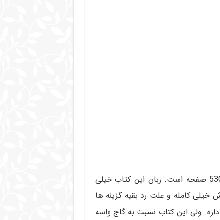
عربی جامع خیلی سبز نوشته خانم غزال موسوی حدود 530 صفحه است. زبان این کتاب خیلی
یلی کامله و علت رد بقیه گزینه ها
اره. ولی این کتاب نسبت به گاج واسه