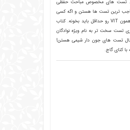
دود 20 تا 50 درسنامه داره. تست های مخصوص مباحث حفظی
هایی هم به نام VIT داره که واجب ترین تست ها هستن و اگه کسی
وقت نداره تعداد زیاد تست های این کتاب رو کار کنه همون VIT رو حداقل باید بخونه. کتاب
ی تست سخت تر به نام ویژه نوادگان
نبال تست های جون دار شیمی هستن!
ا کتای گاج.