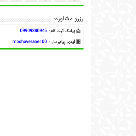
رزرو مشاوره:
📩 پیامک ثبت نام:
09909380945
🆔 آیدی پیام‌رسان:
moshaverane100