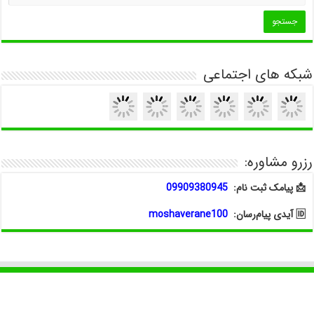
شبکه های اجتماعی
رزرو مشاوره:
📩 پیامک ثبت نام:
09909380945
🆔 آیدی پیام‌رسان:
moshaverane100