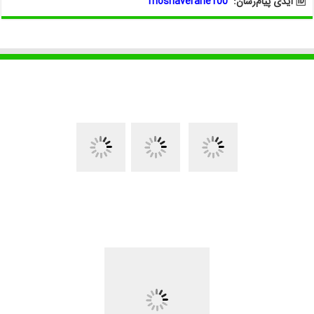
🆔 آیدی پیام‌رسان:
moshaverane100