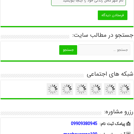
جستجو در مطالب سایت:
شبکه های اجتماعی
رزرو مشاوره:
📩 پیامک ثبت نام:
09909380945