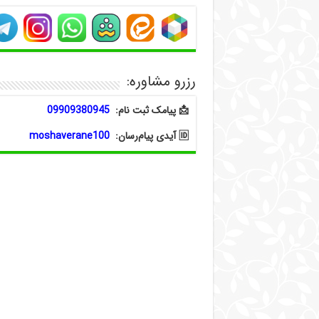
رزرو مشاوره:
📩 پیامک ثبت نام:
09909380945
🆔 آیدی پیام‌رسان:
moshaverane100