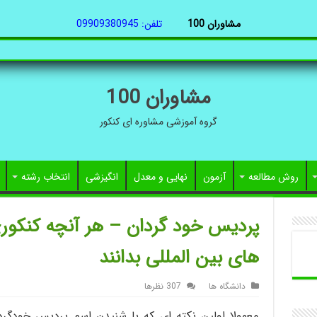
مشاوران 100
تلفن: 09909380945
مشاوران 100
گروه آموزشی مشاوره ای کنکور
روش مطالعه
آزمون
نهایی و معدل
انگیزشی
انتخاب رشته
پردیس خود گردان – هر آنچه کنکوری
های بین المللی بدانند
دانشگاه ها
307 نظرها
معمولا اولین نکته ای که با شنیدن اسم پردیس خودگر