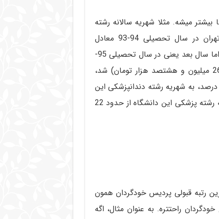
بیشتر میشه. مثلا شهریه سالانه رشته
دندانپزشکی پردیس خودگردان دانشگاه علوم پزشکی تهران در سال تحصیلی 94-93 معادل
23300000 تومان (23 میلیون و سیصد هزار تومان) بود اما سال بعد یعنی در سال تحصیلی 95-
94 شهریه همین رشته در همین دانشگاه 26800000 (26 میلیون و هشتصد هزار تومان) شد،
عنی در عرض یکسال سه و نیم میلیون تومان؛ تقریبا 15 درصد، به شهریه رشته دندانپزشکی این
دانشگاه اضافه شد. در همین بازه زمانی یک ساله، شهریه رشته پزشکی این دانشگاه از حدود 22
خرین رتبه قبولی پردیس خودگردان همون
ودگردان راحتتره. به عنوان مثال، اگه