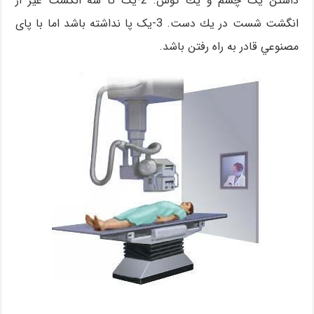
داشتن يک چشم و يك گوش. 2-يک تا سه انگشت غير از
انگشت شست در يك دست. 3-يک پا نداشته باشد اما با پای
مصنوعي قادر به راه رفتن باشد.