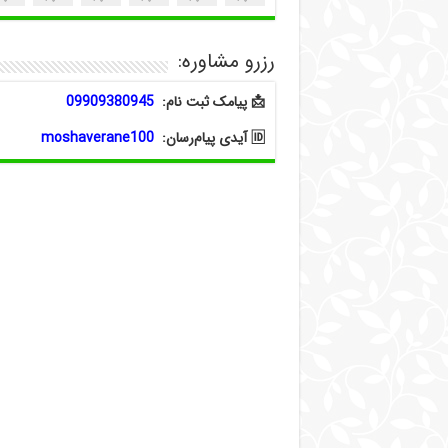
رزرو مشاوره:
📩 پیامک ثبت نام:
09909380945
🆔 آیدی پیام‌رسان:
moshaverane100