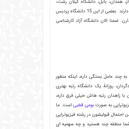
ز، همدان، بابل، دانشگاه گیلان رشت،
کرمان، سمنان و زاهدان که سالانه حدود 400 نفر پذیرش دارند. بعضی از این 15 دانشگاه پردیس
ن. ضمنا الان دانشگاه آزاد کارشناسی
ه چند عامل بستگی داره، اینکه منظور
ردان، روزانۀ یک دانشگاه رتبه بهتری
 با زاهدان رتبه هاش خیلی فرق داره،
زیوتراپی به صورت
بومی قطبی
است. ما
 احتمال قبولیشون در رشته فیزیوتراپی
 شما منطقه چند هستید و چه سهمیه ای