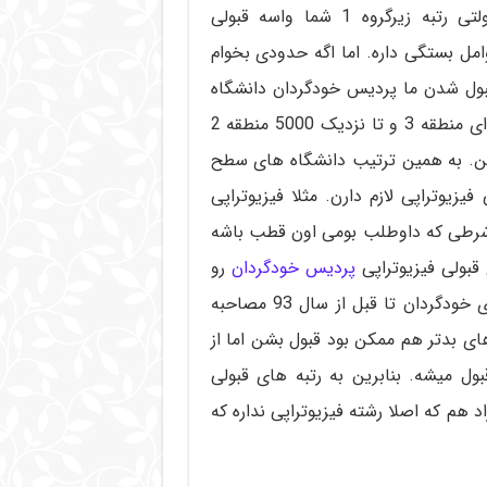
دارید واسه قبولی مهمه، برای قبولی دانشگاه های دولتی رتبه زیرگروه 1 شما واسه قبولی
وامل بستگی داره. اما اگه حدودی بخوام
قبول شدن ما پردیس خودگردان دانشگاه
علوم پزشکی زاهدان بودن که تا حدود سه هزار و خورده ای منطقه 3 و تا نزدیک 5000 منطقه 2
شن. به همین ترتیب دانشگاه های سطح
یزیوتراپی لازم دارن. مثلا فیزیوتراپی
نشگاه شهید بهشتی تا حدود 2700 منطقه 2 به شرطی که داوطلب بومی اون قطب باشه
قبولی فیزیوتراپی
پردیس خودگردان
رو
میبنید دقت کنید مال چه سالی هستن چون پردیس های خودگردان تا قبل از سال 93 مصاحبه
ای بدتر هم ممکن بود قبول بشن اما از
قبول میشه. بنابرین به رتبه های قبولی
ید. دانشگاه آزاد هم که اصلا رشته فیزیوتراپی نداره که