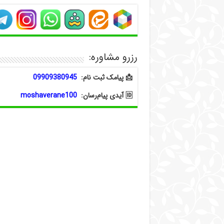
رزرو مشاوره:
📩 پیامک ثبت نام:
09909380945
🆔 آیدی پیام‌رسان:
moshaverane100