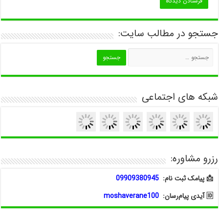
جستجو در مطالب سایت:
شبکه های اجتماعی
رزرو مشاوره:
📩 پیامک ثبت نام:
09909380945
🆔 آیدی پیام‌رسان:
moshaverane100