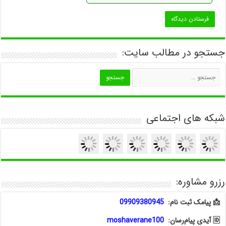
جستجو در مطالب سایت:
شبکه های اجتماعی
رزرو مشاوره:
📩 پیامک ثبت نام:
09909380945
🆔 آیدی پیام‌رسان:
moshaverane100