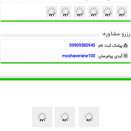
رزرو مشاوره:
📩 پیامک ثبت نام:
09909380945
🆔 آیدی پیام‌رسان:
moshaverane100