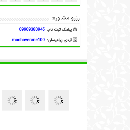
رزرو مشاوره:
📩 پیامک ثبت نام:
09909380945
🆔 آیدی پیام‌رسان:
moshaverane100