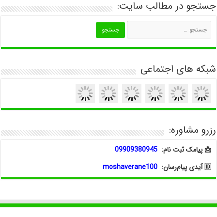
جستجو در مطالب سایت:
شبکه های اجتماعی
رزرو مشاوره:
📩 پیامک ثبت نام:
09909380945
🆔 آیدی پیام‌رسان:
moshaverane100