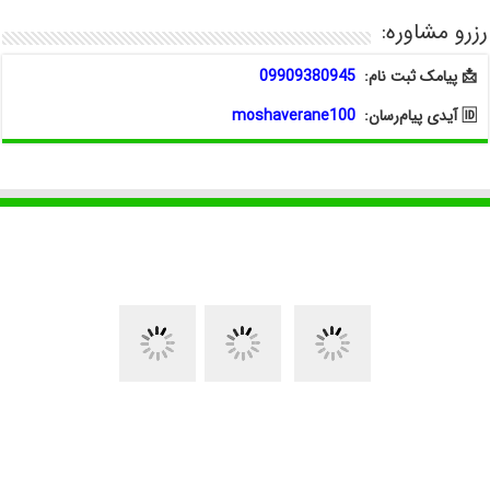
رزرو مشاوره:
📩 پیامک ثبت نام:
09909380945
🆔 آیدی پیام‌رسان:
moshaverane100