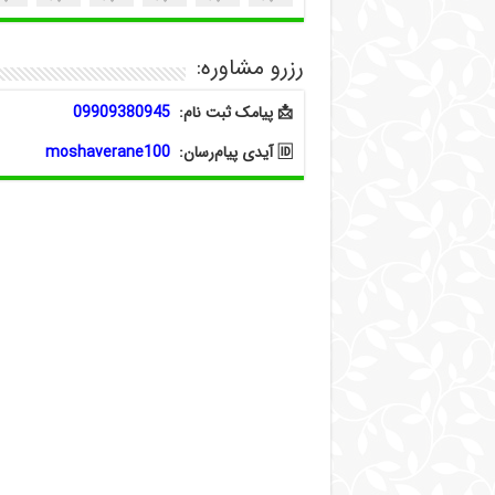
رزرو مشاوره:
📩 پیامک ثبت نام:
09909380945
🆔 آیدی پیام‌رسان:
moshaverane100